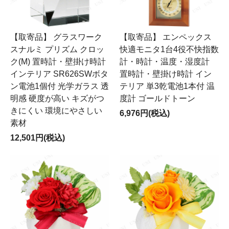
【取寄品】 グラスワーク
【取寄品】 エンペックス
スナルミ プリズム クロッ
快適モニタ1台4役不快指数
ク(M) 置時計・壁掛け時計
計・時計・温度・湿度計
インテリア SR626SWボタ
置時計・壁掛け時計 イン
ン電池1個付 光学ガラス 透
テリア 単3乾電池1本付 温
明感 硬度が高い キズがつ
度計 ゴールドトーン
きにくい 環境にやさしい
6,976円(税込)
素材
12,501円(税込)