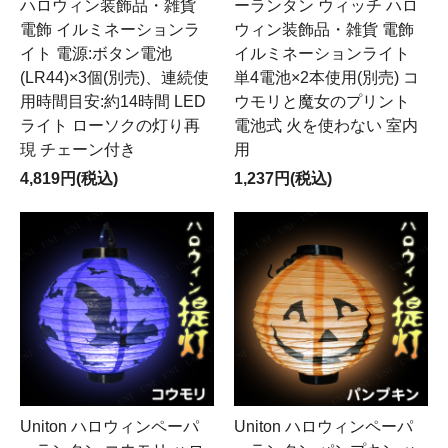
ハロウィン装飾品・雑貨
ーランタン ウィッチ ハロ
電飾 イルミネーションラ
ウィン装飾品・雑貨 電飾
イト 電源:ボタン電池
イルミネーションライト
(LR44)×3個(別売)、連続使
単4電池×2本使用(別売) コ
用時間目安:約14時間 LED
ウモリと魔女のプリント
ライト ローソクの灯り再
電池式 火を使わない 室内
現 チェーン付き
用
4,819円(税込)
1,237円(税込)
Uniton ハロウィンペーパ
Uniton ハロウィンペーパ