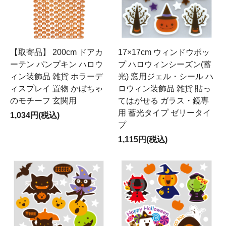
【取寄品】 200cm ドアカ
17×17cm ウィンドウポッ
ーテン パンプキン ハロウ
プ ハロウィンシーズン(蓄
ィン装飾品 雑貨 ホラーデ
光) 窓用ジェル・シール ハ
ィスプレイ 置物 かぼちゃ
ロウィン装飾品 雑貨 貼っ
のモチーフ 玄関用
てはがせる ガラス・鏡専
用 蓄光タイプ ゼリータイ
1,034円(税込)
プ
1,115円(税込)