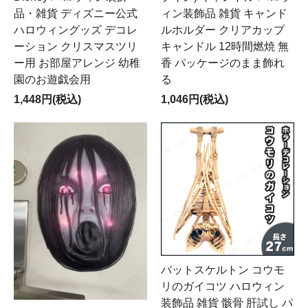
品・雑貨 ディズニー公式
ィン装飾品 雑貨 キャンド
ハロウィングッズ デコレ
ルホルダー クリアカップ
ーション クリスマスツリ
キャンドル 12時間燃焼 無
ー用 お部屋アレンジ 幼稚
香 パッケージのまま飾れ
園のお遊戯会用
る
1,448円(税込)
1,046円(税込)
バットスケルトン コウモ
リのガイコツ ハロウィン
装飾品 雑貨 骸骨 肝試し パ