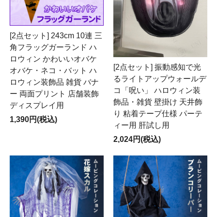
[2点セット] 243cm 10連 三
角フラッグガーランド ハ
ロウィン かわいいオバケ
[2点セット] 振動感知で光
オバケ・ネコ・バット ハ
るライトアップウォールデ
ロウィン装飾品 雑貨 バナ
コ「呪い」 ハロウィン装
ー 両面プリント 店舗装飾
飾品・雑貨 壁掛け 天井飾
ディスプレイ用
り 粘着テープ仕様 パーテ
1,390円(税込)
ィー用 肝試し用
2,024円(税込)