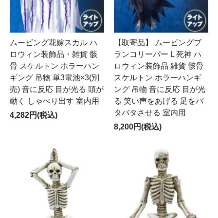
ムービング花嫁スカル ハ
【取寄品】 ムービングブ
ロウィン装飾品・雑貨 骸
ランコリーパー L 死神 ハ
骨 スケルトン ホラーハン
ロウィン装飾品 雑貨 骸骨
ギング 吊物 単3電池×3(別
スケルトン ホラーハンギ
売) 音に反応 目が光る 頭が
ング 吊物 音に反応 目が光
動く しゃべり出す 室内用
る 笑い声をあげる 足をバ
タバタさせる 室内用
4,282円(税込)
8,200円(税込)