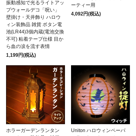
振動感知で光るライトアッ
ーティー用
プウォールデコ「呪い」
4,092円(税込)
壁掛け・天井飾り ハロウ
ィン装飾品 雑貨 ボタン電
池(LR44)3個内蔵(電池交換
不可) 粘着テープ仕様 目か
ら血の涙を流す表情
1,199円(税込)
ホラーガーデンランタン
Uniton ハロウィンペーパ