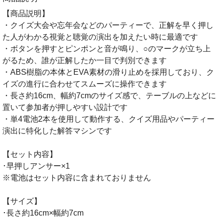
【商品説明】
・クイズ大会や忘年会などのパーティーで、正解を早く押し
た人がわかる視覚と聴覚の演出を加えたい時に最適です
・ボタンを押すとピンポンと音が鳴り、○のマークが立ち上
がるため、誰が正解したか一目で判別できます
・ABS樹脂の本体とEVA素材の滑り止めを採用しており、ク
イズの進行に合わせてスムーズに操作できます
・長さ約16cm、幅約7cmのサイズ感で、テーブルの上などに
置いて参加者が押しやすい設計です
・単4電池2本を使用して動作する、クイズ用品やパーティー
演出に特化した解答マシンです
【セット内容】
･早押しアンサー×1
※電池はセット内容に含まれておりません
【サイズ】
･長さ約16cm×幅約7cm