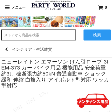
0
メニュー
検索
インテリア・生活雑貨
ニューレイトン エマーソン けん引ロープ 3t
EM-373 カー バイク用品 機能用品 安全荷重
約3t、破断張力約50kN 普通自動車 ショック
緩和 伸縮 白旗入り アイボルト型対応 ワッカ
型対応