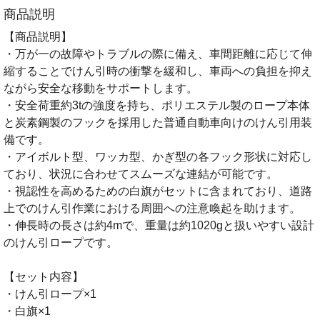
商品説明
【商品説明】
・万が一の故障やトラブルの際に備え、車間距離に応じて伸
縮することでけん引時の衝撃を緩和し、車両への負担を抑え
ながら安全な移動をサポートします。
・安全荷重約3tの強度を持ち、ポリエステル製のロープ本体
と炭素鋼製のフックを採用した普通自動車向けのけん引用装
備です。
・アイボルト型、ワッカ型、かぎ型の各フック形状に対応し
ており、状況に合わせてスムーズな連結が可能です。
・視認性を高めるための白旗がセットに含まれており、道路
上でのけん引作業における周囲への注意喚起を助けます。
・伸長時の長さは約4mで、重量は約1020gと扱いやすい設計
のけん引ロープです。
【セット内容】
・けん引ロープ×1
・白旗×1