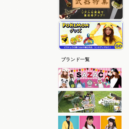
ブランド一覧
キャラクターの着ぐるみパジャマ、キャップなど人気商品を多く取り揃えている
コスパの良いアイテムを豊富に取り揃えているアウトドアブランド