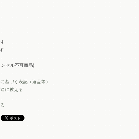
ます
す
ャンセル不可商品)
法に基づく表記（返品等）
友達に教える
せ
ける