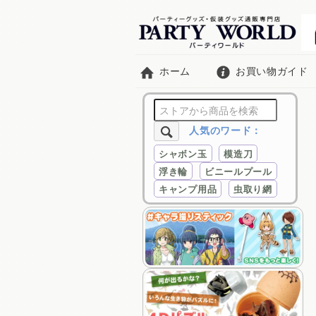
ホーム
お買い物ガイド
人気のワード：
シャボン玉
模造刀
浮き輪
ビニールプール
キャンプ用品
虫取り網