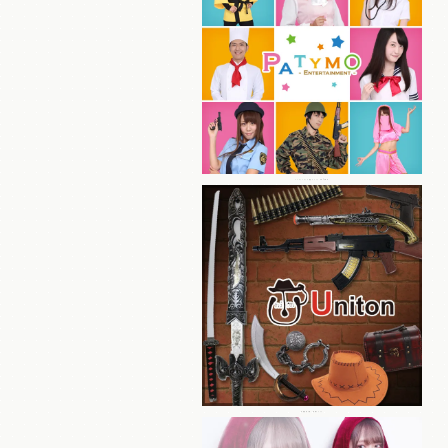
パーティーグッズ総合ブランド Patymo
本格仮装小物・装飾ブランド