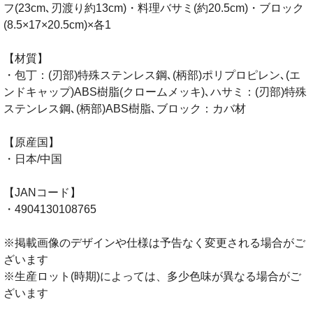
フ(23cm､刃渡り約13cm)・料理バサミ(約20.5cm)・ブロック
(8.5×17×20.5cm)×各1
【材質】
・包丁：(刃部)特殊ステンレス鋼､(柄部)ポリプロピレン､(エ
ンドキャップ)ABS樹脂(クロームメッキ)､ハサミ：(刃部)特殊
ステンレス鋼､(柄部)ABS樹脂､ブロック：カバ材
【原産国】
・日本/中国
【JANコード】
・4904130108765
※掲載画像のデザインや仕様は予告なく変更される場合がご
ざいます
※生産ロット(時期)によっては、多少色味が異なる場合がご
ざいます