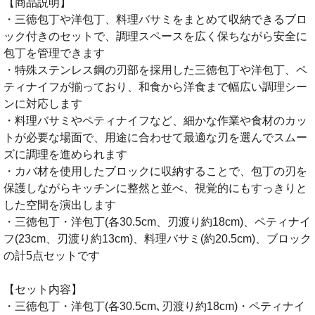
【商品説明】
・三徳包丁や洋包丁、料理バサミをまとめて収納できるブロ
ック付きのセットで、調理スペースを広く保ちながら安全に
包丁を管理できます
・特殊ステンレス鋼の刃部を採用した三徳包丁や洋包丁、ペ
ティナイフが揃っており、和食から洋食まで幅広い調理シー
ンに対応します
・料理バサミやペティナイフなど、細かな作業や食材のカッ
トが必要な場面で、用途に合わせて最適な刃を選んでスムー
ズに調理を進められます
・カバ材を使用したブロックに収納することで、包丁の刃を
保護しながらキッチンに整然と並べ、視覚的にもすっきりと
した空間を演出します
・三徳包丁・洋包丁(各30.5cm、刃渡り約18cm)、ペティナイ
フ(23cm、刃渡り約13cm)、料理バサミ(約20.5cm)、ブロック
の計5点セットです
【セット内容】
・三徳包丁・洋包丁(各30.5cm､刃渡り約18cm)・ペティナイ