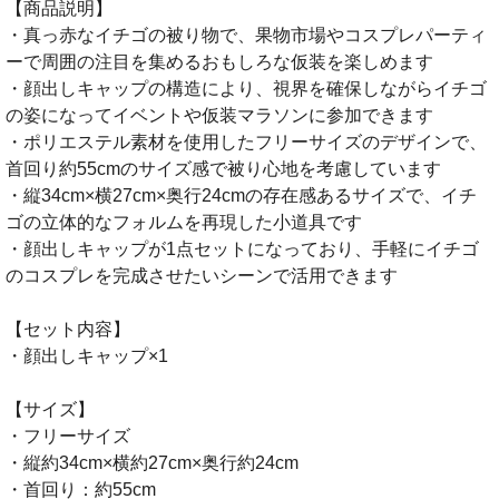
【商品説明】
・真っ赤なイチゴの被り物で、果物市場やコスプレパーティ
ーで周囲の注目を集めるおもしろな仮装を楽しめます
・顔出しキャップの構造により、視界を確保しながらイチゴ
の姿になってイベントや仮装マラソンに参加できます
・ポリエステル素材を使用したフリーサイズのデザインで、
首回り約55cmのサイズ感で被り心地を考慮しています
・縦34cm×横27cm×奥行24cmの存在感あるサイズで、イチ
ゴの立体的なフォルムを再現した小道具です
・顔出しキャップが1点セットになっており、手軽にイチゴ
のコスプレを完成させたいシーンで活用できます
【セット内容】
・顔出しキャップ×1
【サイズ】
・フリーサイズ
・縦約34cm×横約27cm×奥行約24cm
・首回り：約55cm