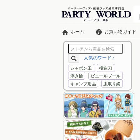
ホーム
お買い物ガイド
人気のワード：
シャボン玉
模造刀
浮き輪
ビニールプール
キャンプ用品
虫取り網