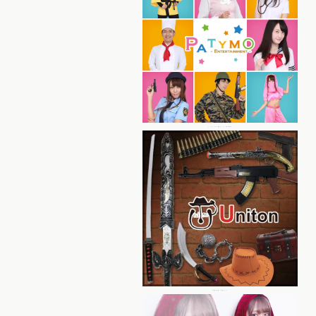
パーティーグッズ総合ブランド Patymo
本格仮装小物・装飾ブランド