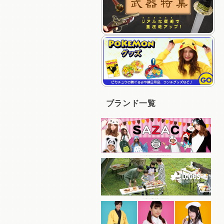
ブランド一覧
キャラクターの着ぐるみパジャマ、キャップなど人気商品を多く取り揃えている
コスパの良いアイテムを豊富に取り揃えているアウトドアブランド