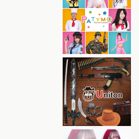
パーティーグッズ総合ブランド Patymo
本格仮装小物・装飾ブランド