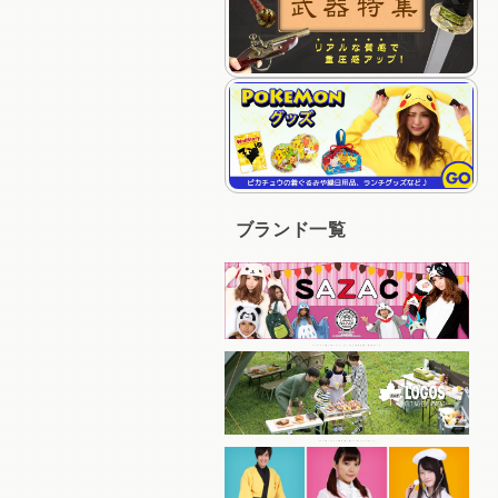
ブランド一覧
キャラクターの着ぐるみパジャマ、キャップなど人気商品を多く取り揃えている
コスパの良いアイテムを豊富に取り揃えているアウトドアブランド