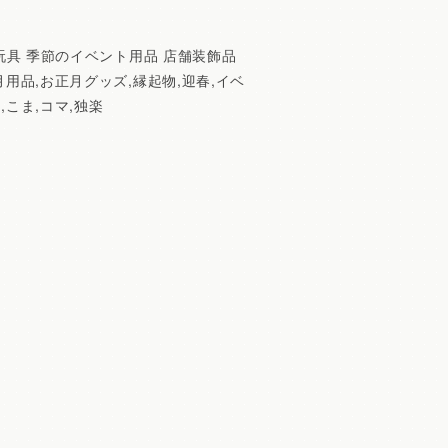
統玩具 季節のイベント用品 店舗装飾品
月用品,お正月グッズ,縁起物,迎春,イベ
,こま,コマ,独楽