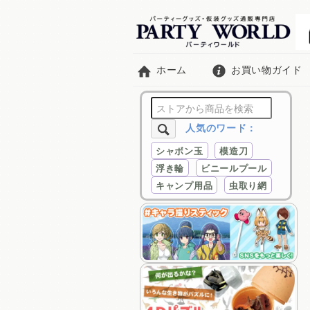
ホーム
お買い物ガイド
人気のワード：
シャボン玉
模造刀
浮き輪
ビニールプール
キャンプ用品
虫取り網