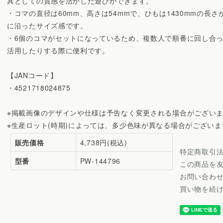
具としての質感を活かした遊びができます。
・コマの直径は60mm、高さは54mmで、ひもは1430mmの長
に沿ったサイズ感です。
・6個のコマがセットになっているため、複数人で順番に回し合
活用したりする際に便利です。
【JANコード】
・4521718024875
※掲載画像のデザインや仕様は予告なく変更される場合がござい
※生産ロット(時期)によっては、多少色味が異なる場合がございま
販売価格
4,738円(税込)
特定商取引
型番
PW-144796
この商品を
お問い合わ
買い物を続