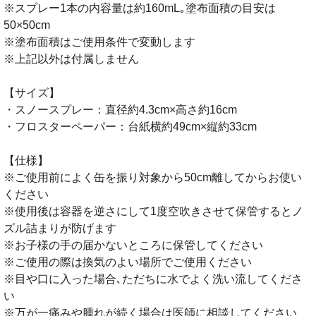
※スプレー1本の内容量は約160mL｡塗布面積の目安は
50×50cm
※塗布面積はご使用条件で変動します
※上記以外は付属しません
【サイズ】
・スノースプレー：直径約4.3cm×高さ約16cm
・フロスターペーパー：台紙横約49cm×縦約33cm
【仕様】
※ご使用前によく缶を振り対象から50cm離してからお使い
ください
※使用後は容器を逆さにして1度空吹きさせて保管するとノ
ズル詰まりが防げます
※お子様の手の届かないところに保管してください
※ご使用の際は換気のよい場所でご使用ください
※目や口に入った場合､ただちに水でよく洗い流してくださ
い
※万が一痛みや腫れが続く場合は医師に相談してください