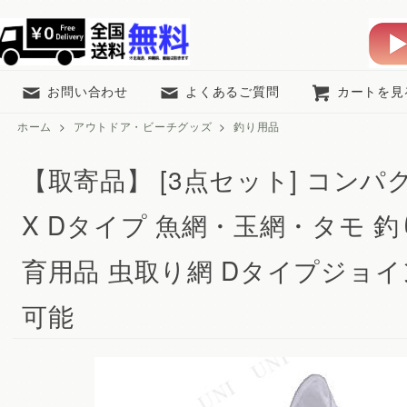
お問い合わせ
よくあるご質問
カートを見
ホーム
>
アウトドア・ビーチグッズ
>
釣り用品
【取寄品】 [3点セット] コン
X Dタイプ 魚網・玉網・タモ 釣
育用品 虫取り網 Dタイプジョイ
可能