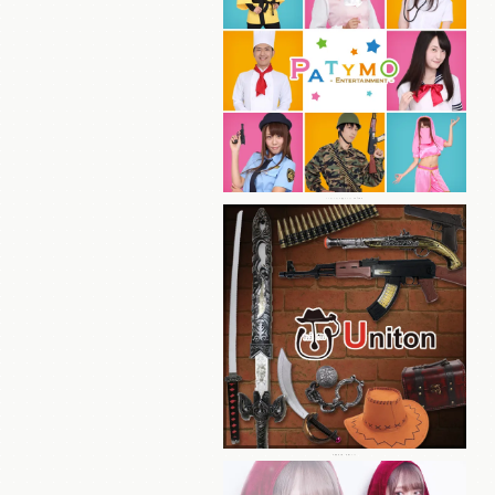
パーティーグッズ総合ブランド Patymo
本格仮装小物・装飾ブランド