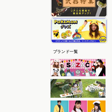
ブランド一覧
キャラクターの着ぐるみパジャマ、キャップなど人気商品を多く取り揃えている
コスパの良いアイテムを豊富に取り揃えているアウトドアブランド