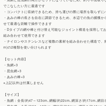
でこなしたい方に最適です
・コンパクトに収納できるため、持ち運びの際に場所を取らずに
・あみの棒の長さを自在に調節できるため、水辺での魚の捕獲か
せて最適な距離で操作できます
・Dタイプの網や棒と付け替え可能なジョイント構造を採用して
組み合わせて使用できます
・ナイロンやステンレスなど複数の素材を組み合わせた構造で、魚網(
m)の2種類を使い分けられます
【セット内容】
・魚網×3
・昆虫網×3
・あみの棒×3
※上記以外は付属しません
【サイズ】
・魚網：全長/約47～123cm､網幅/約22cm､網深さ/約17cm､網目