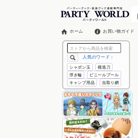
ホーム
お買い物ガイド
人気のワード：
シャボン玉
模造刀
浮き輪
ビニールプール
キャンプ用品
虫取り網