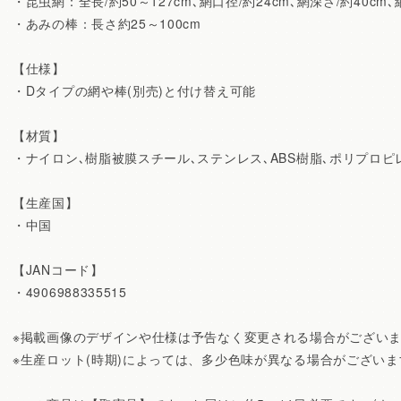
・昆虫網：全長/約50～127cm､網口径/約24cm､網深さ/約40cm､
・あみの棒：長さ約25～100cm
【仕様】
・Dタイプの網や棒(別売)と付け替え可能
【材質】
・ナイロン､樹脂被膜スチール､ステンレス､ABS樹脂､ポリプロピ
【生産国】
・中国
【JANコード】
・4906988335515
※掲載画像のデザインや仕様は予告なく変更される場合がござい
※生産ロット(時期)によっては、多少色味が異なる場合がございま