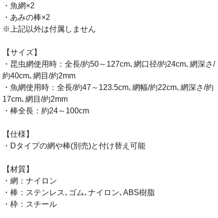
・魚網×2
・あみの棒×2
※上記以外は付属しません
【サイズ】
・昆虫網使用時：全長/約50～127cm､網口径/約24cm､網深さ/
約40cm､網目/約2mm
・魚網使用時：全長/約47～123.5cm､網幅/約22cm､網深さ/約
17cm､網目/約2mm
・棒全長：約24～100cm
【仕様】
・Dタイプの網や棒(別売)と付け替え可能
【材質】
・網：ナイロン
・棒：ステンレス､ゴム､ナイロン､ABS樹脂
・枠：スチール