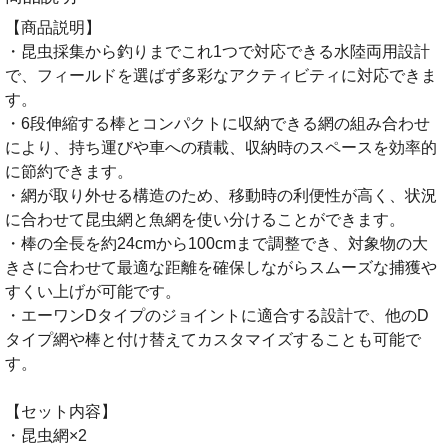
【商品説明】
・昆虫採集から釣りまでこれ1つで対応できる水陸両用設計
で、フィールドを選ばず多彩なアクティビティに対応できま
す。
・6段伸縮する棒とコンパクトに収納できる網の組み合わせ
により、持ち運びや車への積載、収納時のスペースを効率的
に節約できます。
・網が取り外せる構造のため、移動時の利便性が高く、状況
に合わせて昆虫網と魚網を使い分けることができます。
・棒の全長を約24cmから100cmまで調整でき、対象物の大
きさに合わせて最適な距離を確保しながらスムーズな捕獲や
すくい上げが可能です。
・エーワンDタイプのジョイントに適合する設計で、他のD
タイプ網や棒と付け替えてカスタマイズすることも可能で
す。
【セット内容】
・昆虫網×2