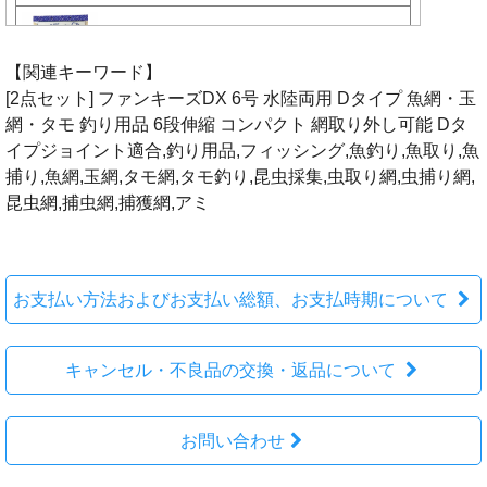
【関連キーワード】
[2点セット] ファンキーズDX 6号 水陸両用 Dタイプ 魚網・玉
網・タモ 釣り用品 6段伸縮 コンパクト 網取り外し可能 Dタ
イプジョイント適合,釣り用品,フィッシング,魚釣り,魚取り,魚
捕り,魚網,玉網,タモ網,タモ釣り,昆虫採集,虫取り網,虫捕り網,
昆虫網,捕虫網,捕獲網,アミ
お支払い方法およびお支払い総額、お支払時期について
キャンセル・不良品の交換・返品について
お問い合わせ