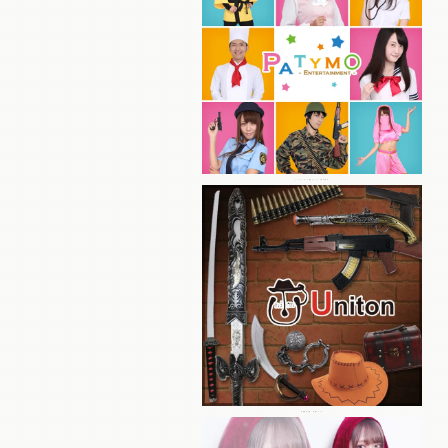
パーティーグッズ総合ブランド Patymo
本格仮装小物・装飾ブランド