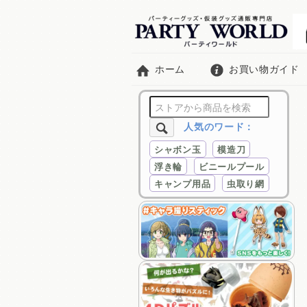
ホーム
お買い物ガイド
人気のワード：
シャボン玉
模造刀
浮き輪
ビニールプール
キャンプ用品
虫取り網