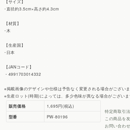
【サイズ】
･直径約3.5cm×高さ約4.3cm
【材質】
･木
【生産国】
･日本
【JANコード】
・4991703014332
※掲載画像のデザインや仕様は予告なく変更される場合がござい
※生産ロット(時期)によっては、多少色味が異なる場合がございま
販売価格
1,695円(税込)
特定商取引
型番
PW-80196
この商品を
お問い合わ