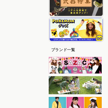
ブランド一覧
キャラクターの着ぐるみパジャマ、キャップなど人気商品を多く取り揃えている
コスパの良いアイテムを豊富に取り揃えているアウトドアブランド