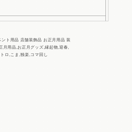
ベント用品 店舗装飾品 お正月用品 装
正月用品,お正月グッズ,縁起物,迎春,
トロ,こま,独楽,コマ回し