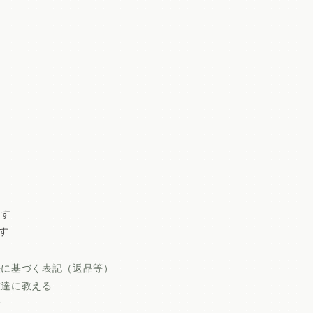
ます
す
法に基づく表記（返品等）
友達に教える
せ