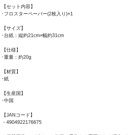
【セット内容】
･フロスターペーパー(2枚入り)×1
【サイズ】
･台紙：縦約21cm×幅約31cm
【仕様】
･重量：約20g
【材質】
･紙
【生産国】
･中国
【JANコード】
・4904922176675