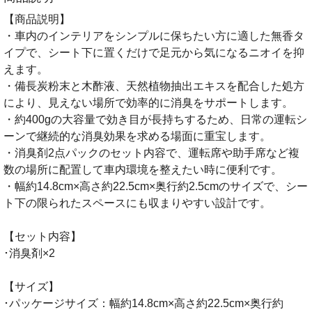
【商品説明】
・車内のインテリアをシンプルに保ちたい方に適した無香タ
イプで、シート下に置くだけで足元から気になるニオイを抑
えます。
・備長炭粉末と木酢液、天然植物抽出エキスを配合した処方
により、見えない場所で効率的に消臭をサポートします。
・約400gの大容量で効き目が長持ちするため、日常の運転シ
ーンで継続的な消臭効果を求める場面に重宝します。
・消臭剤2点パックのセット内容で、運転席や助手席など複
数の場所に配置して車内環境を整えたい時に便利です。
・幅約14.8cm×高さ約22.5cm×奥行約2.5cmのサイズで、シー
ト下の限られたスペースにも収まりやすい設計です。
【セット内容】
･消臭剤×2
【サイズ】
･パッケージサイズ：幅約14.8cm×高さ約22.5cm×奥行約