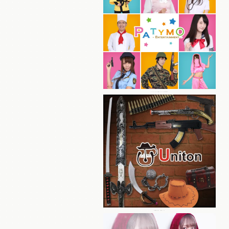
パーティーグッズ総合ブランド Patymo
本格仮装小物・装飾ブランド