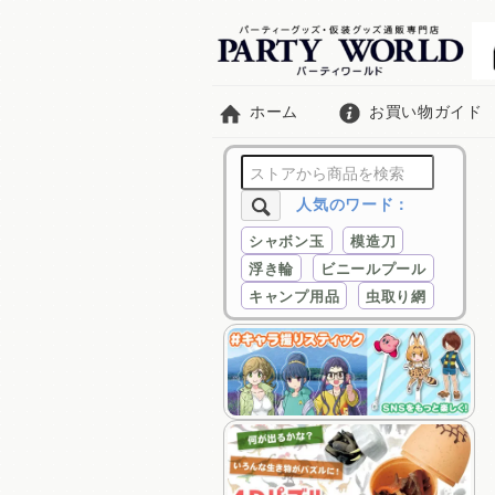
ホーム
お買い物ガイド
人気のワード：
シャボン玉
模造刀
浮き輪
ビニールプール
キャンプ用品
虫取り網