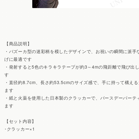
【商品説明】
・バズーカ型の迷彩柄を模したデザインで、お祝いの瞬間に派手
げに最適です
・発射すると5色のキラキラテープが約3～4mの飛距離で飛び出
す
・直径約8.7cm、長さ約53.5cmのサイズ感で、手に持って構
ます
・紙と火薬を使用した日本製のクラッカーで、バースデーパーテ
ます
【セット内容】
･クラッカー×1