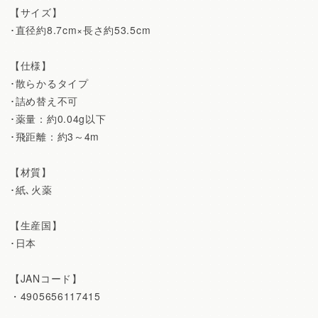
【サイズ】
･直径約8.7cm×長さ約53.5cm
【仕様】
･散らかるタイプ
･詰め替え不可
･薬量：約0.04g以下
･飛距離：約3～4m
【材質】
･紙､火薬
【生産国】
･日本
【JANコード】
・4905656117415