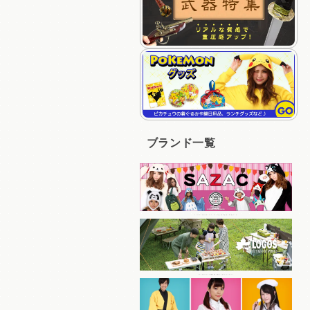
ブランド一覧
キャラクターの着ぐるみパジャマ、キャップなど人気商品を多く取り揃えている
コスパの良いアイテムを豊富に取り揃えているアウトドアブランド