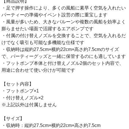
【商品説明】
・足で押す操作により、多くの風船に素早く空気を入れたい
パーティーの準備やイベント設営の際に重宝します
・風量が多いため、大きなバルーンや複数の風船を効率よく
膨らませたい場面で活躍するエアポンプです
・付属の付け替えノズルを交換することで、空気を入れるだ
けでなく吸引も可能な多機能な仕様です
・収納時は縦約27.5cm×横約22cm×高さ約7.5cmのサイズ
で、パーティーグッズと一緒に保管するのにも適しています
・フットポンプ本体と付け替えノズル2個のセット内容で、
用途に合わせて使い分けが可能です
【セット内容】
・フットポンプ×1
・付け替えノズル×2
※上記以外は付属しません
【サイズ】
・収納時：縦約27.5cm×横約22cm×高さ約7.5cm