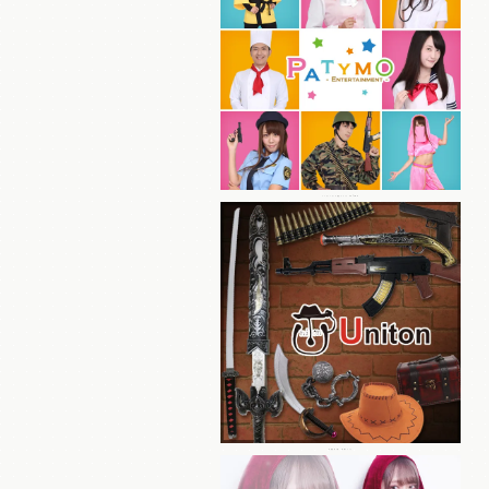
パーティーグッズ総合ブランド Patymo
本格仮装小物・装飾ブランド