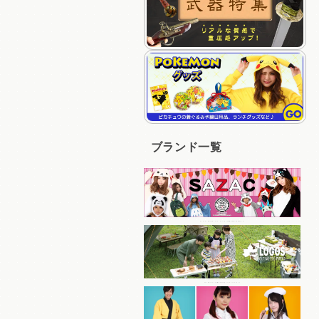
ブランド一覧
キャラクターの着ぐるみパジャマ、キャップなど人気商品を多く取り揃えている
コスパの良いアイテムを豊富に取り揃えているアウトドアブランド