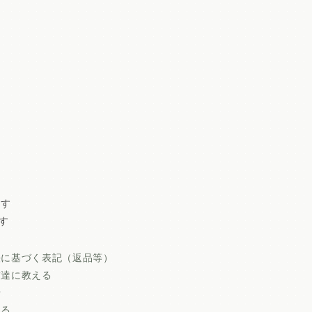
ます
す
法に基づく表記（返品等）
友達に教える
せ
ける