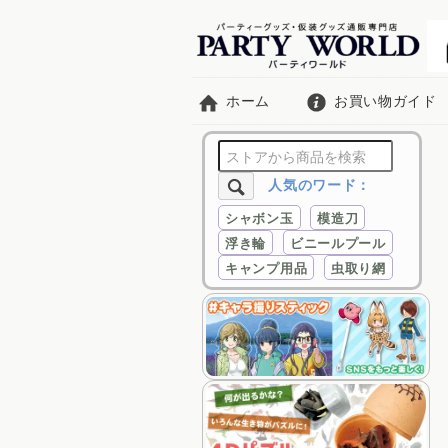
ホーム
お買い物ガイド
人気のワード：
シャボン玉
模造刀
浮き輪
ビニールプール
キャンプ用品
虫取り網