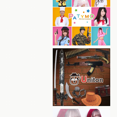
パーティーグッズ総合ブランド Patymo
本格仮装小物・装飾ブランド