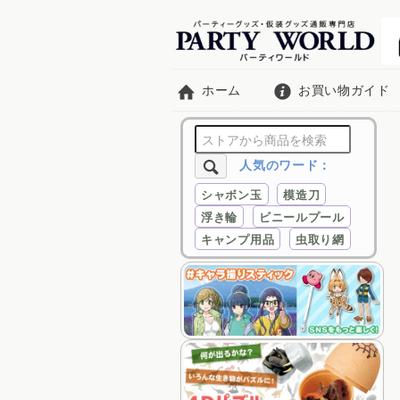
ホーム
お買い物ガイド
人気のワード：
シャボン玉
模造刀
浮き輪
ビニールプール
キャンプ用品
虫取り網