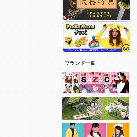
ブランド一覧
キャラクターの着ぐるみパジャマ、キャップなど人気商品を多く取り揃えている
コスパの良いアイテムを豊富に取り揃えているアウトドアブランド