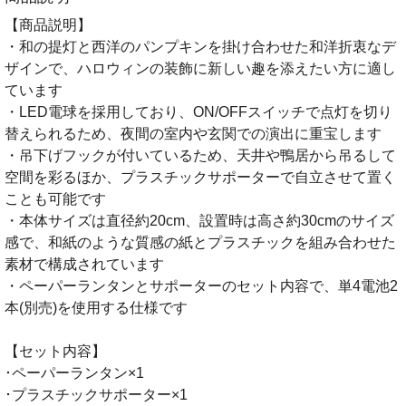
【商品説明】
・和の提灯と西洋のパンプキンを掛け合わせた和洋折衷なデ
ザインで、ハロウィンの装飾に新しい趣を添えたい方に適し
ています
・LED電球を採用しており、ON/OFFスイッチで点灯を切り
替えられるため、夜間の室内や玄関での演出に重宝します
・吊下げフックが付いているため、天井や鴨居から吊るして
空間を彩るほか、プラスチックサポーターで自立させて置く
ことも可能です
・本体サイズは直径約20cm、設置時は高さ約30cmのサイズ
感で、和紙のような質感の紙とプラスチックを組み合わせた
素材で構成されています
・ペーパーランタンとサポーターのセット内容で、単4電池2
本(別売)を使用する仕様です
【セット内容】
･ペーパーランタン×1
･プラスチックサポーター×1