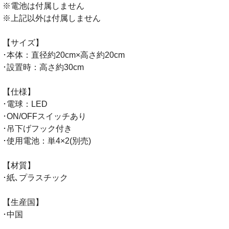
※電池は付属しません
※上記以外は付属しません
【サイズ】
･本体：直径約20cm×高さ約20cm
･設置時：高さ約30cm
【仕様】
･電球：LED
･ON/OFFスイッチあり
･吊下げフック付き
･使用電池：単4×2(別売)
【材質】
･紙､プラスチック
【生産国】
･中国