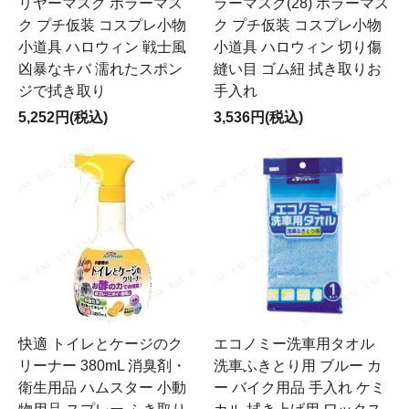
リヤーマスク ホラーマス
ラーマスク(28) ホラーマス
ク プチ仮装 コスプレ小物
ク プチ仮装 コスプレ小物
小道具 ハロウィン 戦士風
小道具 ハロウィン 切り傷
凶暴なキバ 濡れたスポン
縫い目 ゴム紐 拭き取りお
ジで拭き取り
手入れ
5,252円(税込)
3,536円(税込)
快適 トイレとケージのク
エコノミー洗車用タオル
リーナー 380mL 消臭剤・
洗車ふきとり用 ブルー カ
衛生用品 ハムスター 小動
ー バイク用品 手入れ ケミ