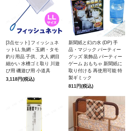
[3点セット] フィッシュネ
新聞紙と幻の水 (DP) 手
ットLL 魚網・玉網・タモ
品・マジック パーティー
釣り用品 子供、大人 網目
グッズ 装飾品 パーティー
細かい 水槽ゴミ取り 川遊
ゲーム おもちゃ 新聞紙に
び用 磯遊び用 小道具
取り付ける 再使用可能 特
製ギミック
3,118円(税込)
811円(税込)