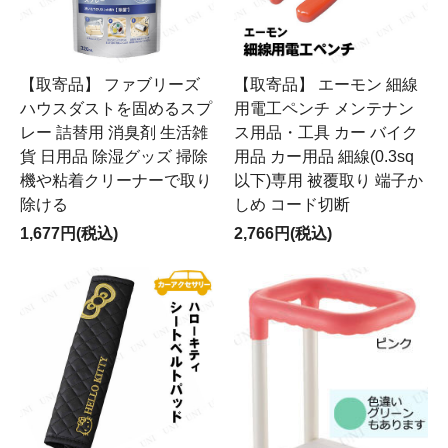
【取寄品】 ファブリーズ
【取寄品】 エーモン 細線
ハウスダストを固めるスプ
用電工ペンチ メンテナン
レー 詰替用 消臭剤 生活雑
ス用品・工具 カー バイク
貨 日用品 除湿グッズ 掃除
用品 カー用品 細線(0.3sq
機や粘着クリーナーで取り
以下)専用 被覆取り 端子か
除ける
しめ コード切断
1,677円(税込)
2,766円(税込)