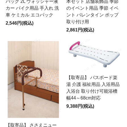
パック 2L ウォッシャー液
本セット 店舗装飾品 季節
カー バイク用品 手入れ 洗
のイベント用品 季節 イベ
車 ケミカル エコパック
ント バレンタイン ポップ
取り付け用
2,546円(税込)
2,861円(税込)
【取寄品】 バスボード楽
湯 介護 福祉用品 入浴用品
入浴台 取り付け可能浴槽
幅44～68cm対応
9,388円(税込)
【取寄品】 ささえニュー