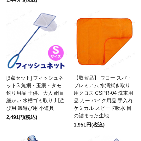
[3点セット] フィッシュネ
【取寄品】 ワコー スパ・
ットS 魚網・玉網・タモ
プレミアム 水滴拭き取り
釣り用品 子供、大人 網目
用クロス CSPR-04 洗車用
細かい 水槽ゴミ取り 川遊
品 カー バイク用品 手入れ
び用 磯遊び用 小道具
ケミカル スピード吸水 目
の詰まった生地
2,491円(税込)
1,951円(税込)