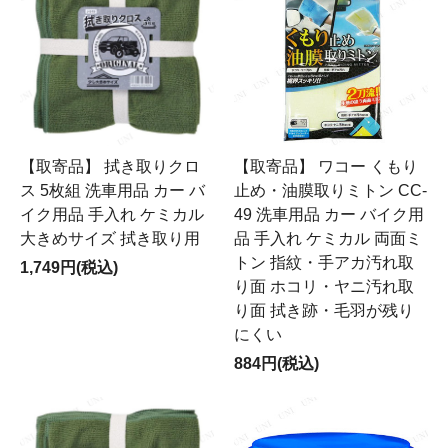
【取寄品】 拭き取りクロ
【取寄品】 ワコー くもり
ス 5枚組 洗車用品 カー バ
止め・油膜取りミトン CC-
イク用品 手入れ ケミカル
49 洗車用品 カー バイク用
大きめサイズ 拭き取り用
品 手入れ ケミカル 両面ミ
トン 指紋・手アカ汚れ取
1,749円(税込)
り面 ホコリ・ヤニ汚れ取
り面 拭き跡・毛羽が残り
にくい
884円(税込)