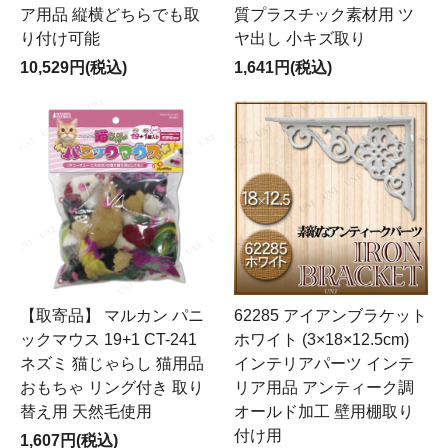
ア用品 縦横どちらでも取
質プラスチック素材用 ツ
り付け可能
ヤ出し 小キズ取り
10,529円(税込)
1,641円(税込)
【取寄品】 マルカン パニ
62285 アイアンブラケット
ックマウス 19+1 CT-241
ホワイト (3×18×12.5cm)
ネズミ 猫じゃらし 猫用品
インテリアパーツ インテ
おもちゃ リング付き 取り
リア用品 アンティーク調
替え用 天然毛使用
オールド加工 壁用棚取り
付け用
1,607円(税込)