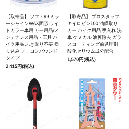
【取寄品】 ソフト99 ミラ
【取寄品】 プロスタッフ
ーシャインWAX固形 ライ
キイロビン100 油膜取り
トカラー車用 カー用品/メ
カー バイク用品 手入れ 洗
ンテナンス用品・工具 バ
車 ケミカル 油膜除去 ガラ
イク用品 ふき取り不要 塗
スコーティング前処理剤
り込み ノーコンパウンド
酸化セリウム成分配合
タイプ
1,570円(税込)
2,415円(税込)