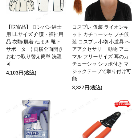
【取寄品】 ロンパン紳士
コスプレ 仮装 ライオンキ
用 LLサイズ 介護・福祉用
ット カチューシャ プチ仮
品 衣類(肌着 ねまき 靴下
装 コスプレ小物 小道具 ヘ
サポーター) 両横全面開き
アアクセサリー 動物 アニ
おむつ取り替え簡単 洗濯
マル フリーサイズ 耳のカ
可
チューシャ シッポ付き マ
ジックテープで取り付け可
4,103円(税込)
能
3,327円(税込)