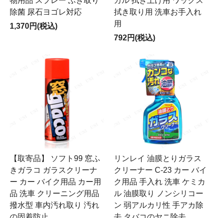
物用品 スプレー ふき取り
カル 拭き上げ用 ワックス
除菌 尿石ヨゴレ対応
拭き取り用 洗車お手入れ
用
1,370円(税込)
792円(税込)
【取寄品】 ソフト99 窓ふ
リンレイ 油膜とりガラス
きガラコ ガラスクリーナ
クリーナー C-23 カー バイ
ー カー バイク用品 カー用
ク用品 手入れ 洗車 ケミカ
品 洗車 クリーニング用品
ル 油膜取り ノンシリコー
撥水型 車内汚れ取り 汚れ
ン 弱アルカリ性 手アカ除
の固着防止
去 タバコのヤニ除去