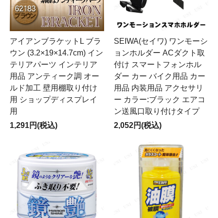
アイアンブラケットL ブラ
SEIWA(セイワ) ワンモーシ
ウン (3.2×19×14.7cm) イン
ョンホルダー ACダクト取
テリアパーツ インテリア
付け スマートフォンホル
用品 アンティーク調 オー
ダー カー バイク用品 カー
ルド加工 壁用棚取り付け
用品 内装用品 アクセサリ
用 ショップディスプレイ
ー カラー:ブラック エアコ
用
ン送風口取り付けタイプ
1,291円(税込)
2,052円(税込)