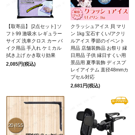
【取寄品】 [2点セット] ソ
クラッシュアイス 貝 マリ
フト99 激吸水 レギュラー
ン 1kg 宝石すくい/アクリ
サイズ 洗車クロス カー バ
ルアイス 季節のイベント
イク用品 手入れ ケミカル
用品 店舗装飾品 お祭り 縁
拭き上げ かき取り効果
日用品 子供 縁日すくい用
景品用 夏季装飾 ディスプ
2,085円(税込)
レイアイテム 直径48mmカ
プセル対応
2,681円(税込)