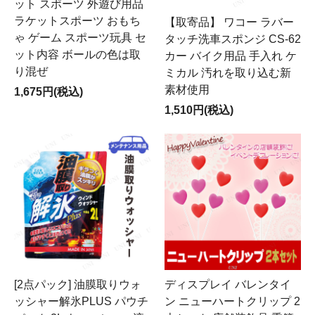
ット スポーツ 外遊び用品
ラケットスポーツ おもち
【取寄品】 ワコー ラバー
ゃ ゲーム スポーツ玩具 セ
タッチ洗車スポンジ CS-62
ット内容 ボールの色は取
カー バイク用品 手入れ ケ
り混ぜ
ミカル 汚れを取り込む新
素材使用
1,675円(税込)
1,510円(税込)
[2点パック] 油膜取りウォ
ディスプレイ バレンタイ
ッシャー解氷PLUS パウチ
ン ニューハートクリップ 2