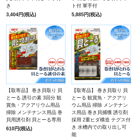
き
ト付 軍手付
3,404円(税込)
5,885円(税込)
【取寄品】 巻き貝取り 貝
【取寄品】 巻き貝取り 貝
とーる 誘引の素 3回分 観
とーる 観賞魚・アクアリ
賞魚・アクアリウム用品
ウム用品 掃除 メンテナン
掃除 メンテナンス用品 巻
ス用品 巻き貝捕獲 誘引剤
貝用誘引剤 貝とーる専用
採用 2重ヒダ構造 テグス付
き 水槽内での取り出し可
610円(税込)
能