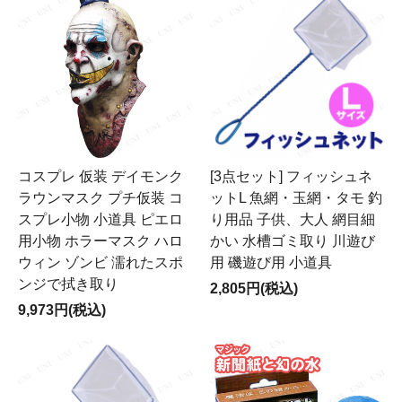
コスプレ 仮装 デイモンク
[3点セット] フィッシュネ
ラウンマスク プチ仮装 コ
ットL 魚網・玉網・タモ 釣
スプレ小物 小道具 ピエロ
り用品 子供、大人 網目細
用小物 ホラーマスク ハロ
かい 水槽ゴミ取り 川遊び
ウィン ゾンビ 濡れたスポ
用 磯遊び用 小道具
ンジで拭き取り
2,805円(税込)
9,973円(税込)