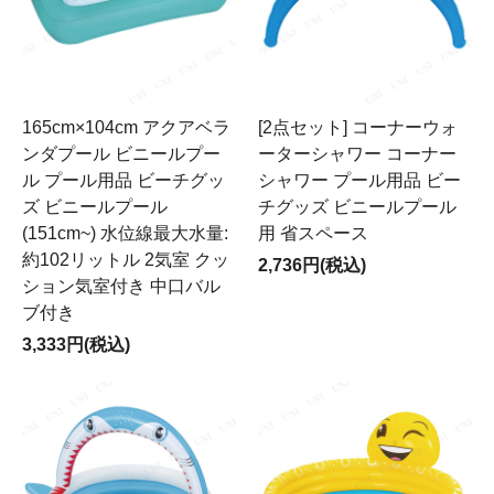
165cm×104cm アクアベラ
[2点セット] コーナーウォ
ンダプール ビニールプー
ーターシャワー コーナー
ル プール用品 ビーチグッ
シャワー プール用品 ビー
ズ ビニールプール
チグッズ ビニールプール
(151cm~) 水位線最大水量:
用 省スペース
約102リットル 2気室 クッ
2,736円(税込)
ション気室付き 中口バル
ブ付き
3,333円(税込)