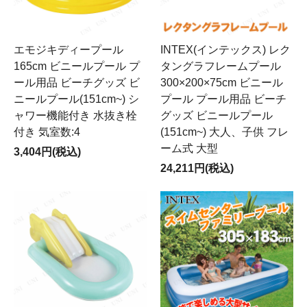
エモジキディープール
INTEX(インテックス) レク
165cm ビニールプール プ
タングラフレームプール
ール用品 ビーチグッズ ビ
300×200×75cm ビニール
ニールプール(151cm~) シ
プール プール用品 ビーチ
ャワー機能付き 水抜き栓
グッズ ビニールプール
付き 気室数:4
(151cm~) 大人、子供 フレ
ーム式 大型
3,404円(税込)
24,211円(税込)