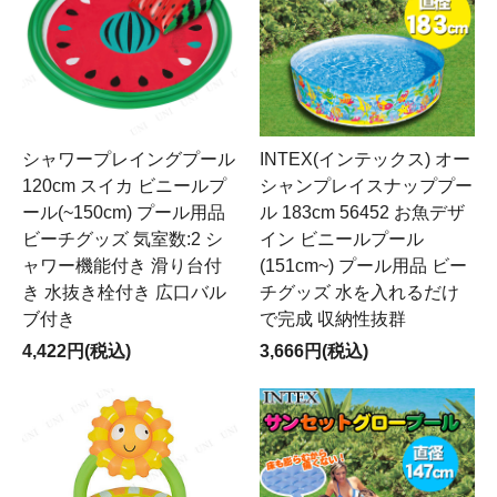
シャワープレイングプール
INTEX(インテックス) オー
120cm スイカ ビニールプ
シャンプレイスナッププー
ール(~150cm) プール用品
ル 183cm 56452 お魚デザ
ビーチグッズ 気室数:2 シ
イン ビニールプール
ャワー機能付き 滑り台付
(151cm~) プール用品 ビー
き 水抜き栓付き 広口バル
チグッズ 水を入れるだけ
ブ付き
で完成 収納性抜群
4,422円(税込)
3,666円(税込)