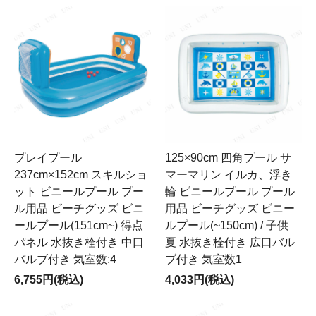
プレイプール
125×90cm 四角プール サ
237cm×152cm スキルショ
マーマリン イルカ、浮き
ット ビニールプール プー
輪 ビニールプール プール
ル用品 ビーチグッズ ビニ
用品 ビーチグッズ ビニー
ールプール(151cm~) 得点
ルプール(~150cm) / 子供
パネル 水抜き栓付き 中口
夏 水抜き栓付き 広口バル
バルブ付き 気室数:4
ブ付き 気室数1
6,755円(税込)
4,033円(税込)