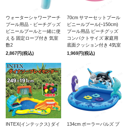
ウォーターシャワーアーチ
70cm サマーセットプール
プール用品・ビーチグッズ
ビニールプール(~150cm)
ビニールプールと一緒に使
プール用品 ビーチグッズ
える 固定ロープ付き 気室
コンパクトサイズ 家庭用
数2
底面クッション付き 4気室
2,867円(税込)
1,969円(税込)
INTEX(インテックス) ダイ
134cm ポーラーパルズ プ