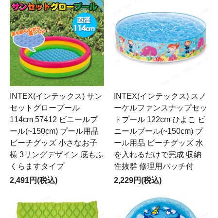
INTEX(インテックス) サン
INTEX(インテックス) スノ
セットグロープール
ーケルファンスナップセッ
114cm 57412 ビニールプ
トプール 122cm ひよこ ビ
ール(~150cm) プール用品
ニールプール(~150cm) プ
ビーチグッズ 小さなお子
ール用品 ビーチグッズ 水
様 3リングデザイン 底もふ
を入れるだけで完成 収納
くらますタイプ
性抜群 修理用パッチ付
2,491円(税込)
2,229円(税込)