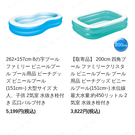
262×157cm 8の字プール
【取寄品】 200cm 四角プ
ファミリー ビニールプー
ール ファミリークリスタ
ル プール用品 ビーチグッ
ル ビニールプール プール
ズ ビニールプール
用品 ビーチグッズ ビニー
(151cm~) 大型サイズ 大
ルプール(151cm~) 水位線
人、子供 2気室 水抜き栓付
最大水量:約450リットル 2
き 広口バルブ付き
気室 水抜き栓付き
5,199円(税込)
3,822円(税込)