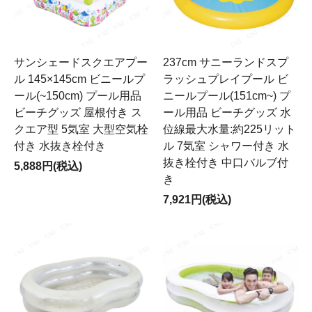
サンシェードスクエアプー
237cm サニーランドスプ
ル 145×145cm ビニールプ
ラッシュプレイプール ビ
ール(~150cm) プール用品
ニールプール(151cm~) プ
ビーチグッズ 屋根付き ス
ール用品 ビーチグッズ 水
クエア型 5気室 大型空気栓
位線最大水量:約225リット
付き 水抜き栓付き
ル 7気室 シャワー付き 水
抜き栓付き 中口バルブ付
5,888円(税込)
き
7,921円(税込)