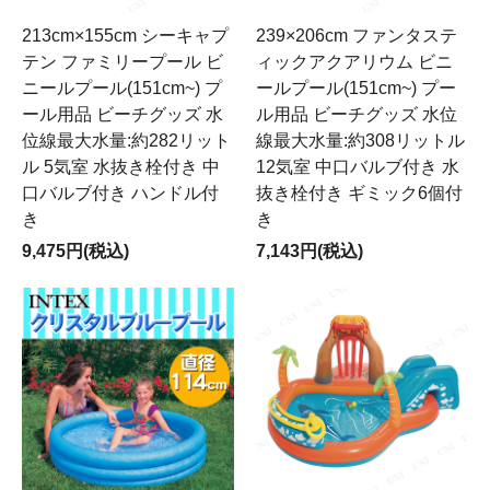
213cm×155cm シーキャプ
239×206cm ファンタステ
テン ファミリープール ビ
ィックアクアリウム ビニ
ニールプール(151cm~) プ
ールプール(151cm~) プー
ール用品 ビーチグッズ 水
ル用品 ビーチグッズ 水位
位線最大水量:約282リット
線最大水量:約308リットル
ル 5気室 水抜き栓付き 中
12気室 中口バルブ付き 水
口バルブ付き ハンドル付
抜き栓付き ギミック6個付
き
き
9,475円(税込)
7,143円(税込)