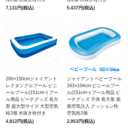
7,131円(税込)
5,437円(税込)
200×150cmジャイアント
ジャイアントベビープール
レクタングルプール ビニ
163×104cm ビニールプー
ールプール(151cm~) プー
ル(151cm~) プール用品 ビ
ル用品 ビーチグッズ 長方
ーチグッズ 子供 長方形 底
形 超大型サイズ 大型空気
面空気注入 クッション性
栓2個 水抜き栓付き
空気栓2個
4,812円(税込)
2,953円(税込)