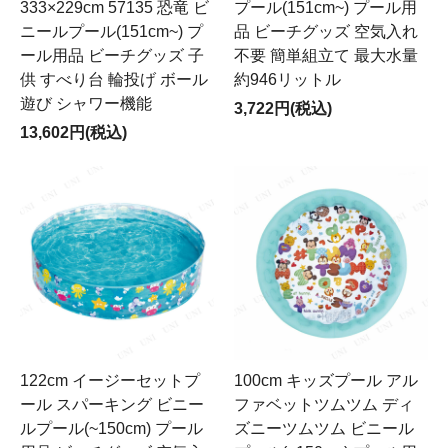
333×229cm 57135 恐竜 ビ
プール(151cm~) プール用
ニールプール(151cm~) プ
品 ビーチグッズ 空気入れ
ール用品 ビーチグッズ 子
不要 簡単組立て 最大水量
供 すべり台 輪投げ ボール
約946リットル
遊び シャワー機能
3,722円(税込)
13,602円(税込)
122cm イージーセットプ
100cm キッズプール アル
ール スパーキング ビニー
ファベットツムツム ディ
ルプール(~150cm) プール
ズニーツムツム ビニール