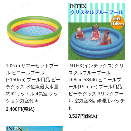
102cm サマーセットプー
INTEX(インテックス) クリ
ル ビニールプール
スタルブループール
(~150cm) プール用品 ビー
168cm 58446 ビニールプ
チグッズ 水位線最大水量:
ール(151cm~) プール用品
約62リットル 4気室 クッ
ビーチグッズ 3リングプー
ション気室付き
ル 空気室3個 修理用パッチ
付
2,400円(税込)
3,527円(税込)