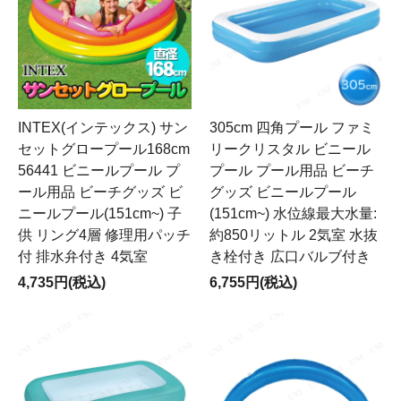
INTEX(インテックス) サン
305cm 四角プール ファミ
セットグロープール168cm
リークリスタル ビニール
56441 ビニールプール プ
プール プール用品 ビーチ
ール用品 ビーチグッズ ビ
グッズ ビニールプール
ニールプール(151cm~) 子
(151cm~) 水位線最大水量:
供 リング4層 修理用パッチ
約850リットル 2気室 水抜
付 排水弁付き 4気室
き栓付き 広口バルブ付き
4,735円(税込)
6,755円(税込)