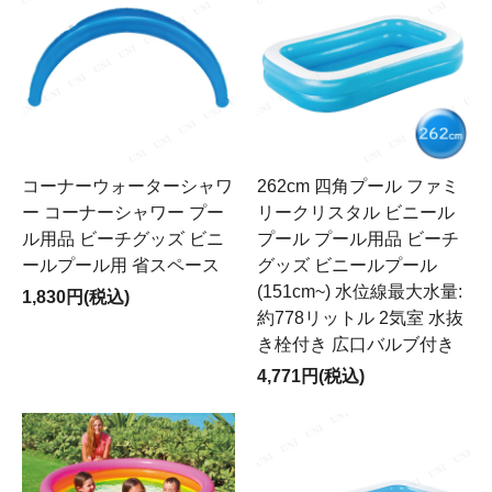
コーナーウォーターシャワ
262cm 四角プール ファミ
ー コーナーシャワー プー
リークリスタル ビニール
ル用品 ビーチグッズ ビニ
プール プール用品 ビーチ
ールプール用 省スペース
グッズ ビニールプール
(151cm~) 水位線最大水量:
1,830円(税込)
約778リットル 2気室 水抜
き栓付き 広口バルブ付き
4,771円(税込)