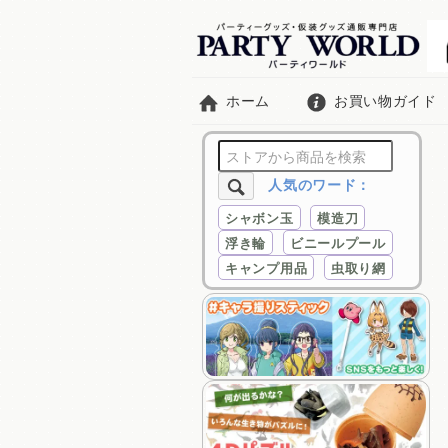
ホーム
お買い物ガイド
人気のワード：
シャボン玉
模造刀
浮き輪
ビニールプール
キャンプ用品
虫取り網