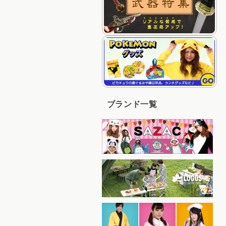
ブランド一覧
キャラクターの着ぐるみパジャマ、キャップなど人気商品を多く取り揃えている
コスパの良いアイテムを豊富に取り揃えているアウトドアブランド