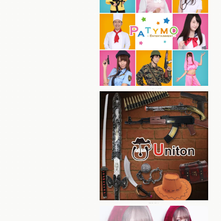
パーティーグッズ総合ブランド Patymo
本格仮装小物・装飾ブランド